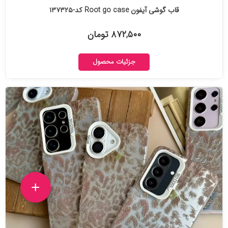
قاب گوشی آیفون Root go case کد-۱۳۷۳۲۵
۸۷۲,۵۰۰ تومان
جزئیات محصول
+