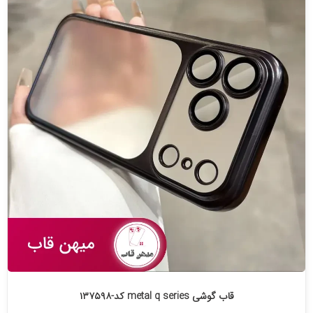
قاب گوشی metal q series کد-۱۳۷۵۹۸