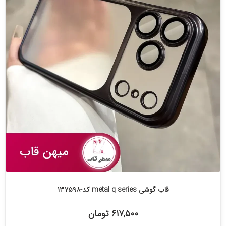
قاب گوشی metal q series کد-۱۳۷۵۹۸
۶۱۷,۵۰۰ تومان