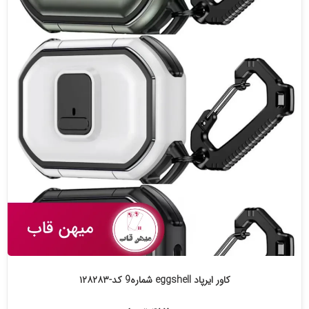
کاور ایرپاد eggshell شماره9 کد-۱۲۸۲۸۳