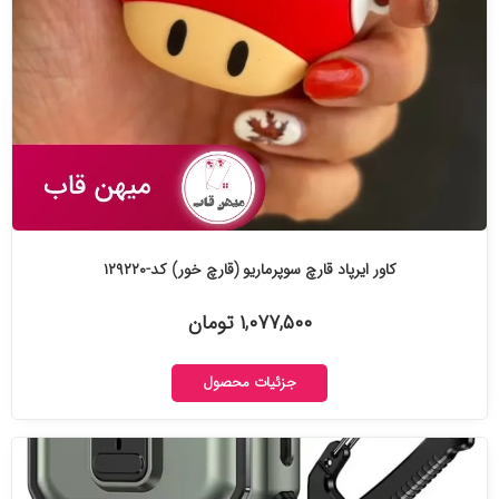
کاور ایرپاد قارچ سوپرماریو (قارچ خور) کد-۱۲۹۲۲۰
۱,۰۷۷,۵۰۰ تومان
جزئیات محصول