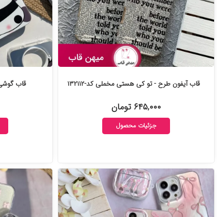
قاب آیفون طرح - تو کی هستی مخملی کد-۱۳۲۱۱۲
قاب گوشی So cool panda کد-۴
۶۴۵,۰۰۰ تومان
جزئیات محصول