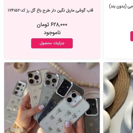
کارل Karl آکواریومی (بدون بند)
قاب گوشی ماربل نگین دار طرح باغ گل رز کد-۱۷۴۱۵۲
۶۲۸,۰۰۰ تومان
ناموجود
جزئیات محصول