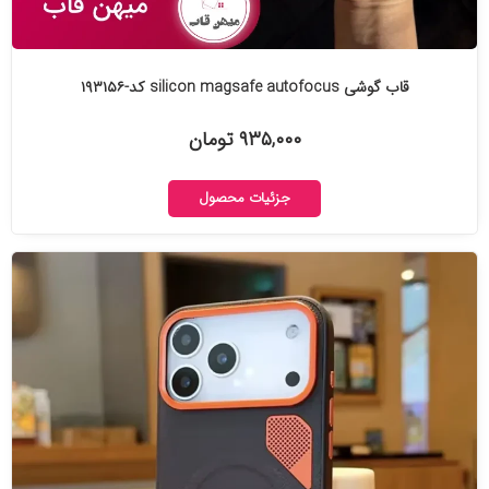
قاب گوشی silicon magsafe autofocus کد-۱۹۳۱۵۶
۹۳۵,۰۰۰ تومان
جزئیات محصول