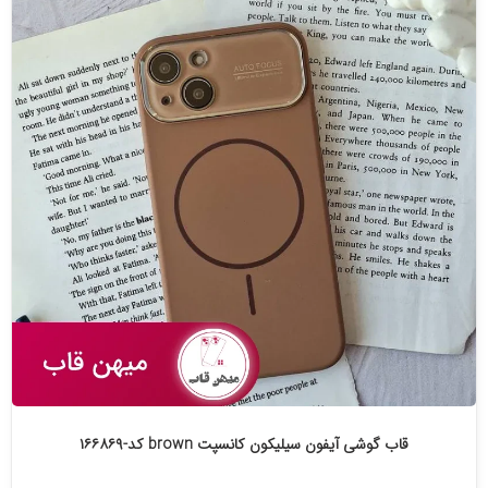
قاب گوشی آیفون سیلیکون کانسپت brown کد-۱۶۶۸۶۹