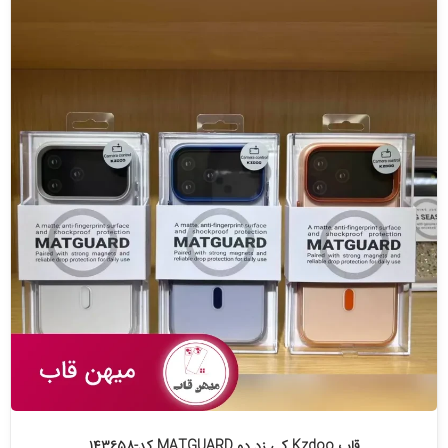
قاب Kzdoo کی زد دو MATGUARD کد-۱۴۳۶۵۸