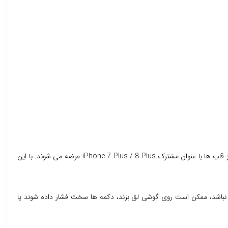
قبل از خرید قاب گوشی چرم آیفون 7 پلاس باید به سازگاری مدل توجه کنید. آیفون 7 پلاس و آیفون 8 پلاس از نظر ابعاد کلی شباهت زیادی دارند و بسیاری از قاب ها با عنوان مشترک iPhone 7 Plus / 8 Plus عرضه می شوند. با این
نباشد، ممکن است روی گوشی لق بزند، دکمه ها سخت فشار داده شوند یا