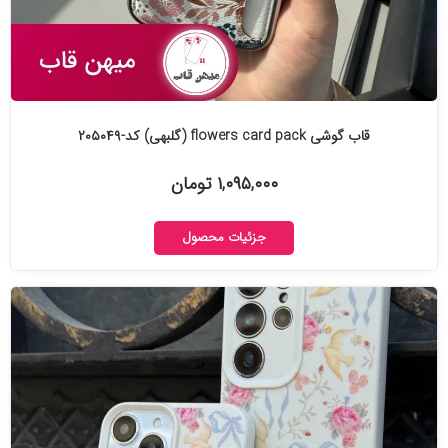
قاب گوشی flowers card pack (گلبهی) کد-۲۰۵۰۴۹
۱,۰۹۵,۰۰۰ تومان
جزئیات محصول