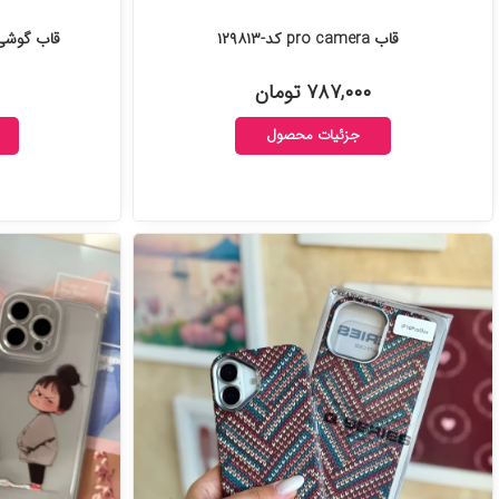
قاب pro camera کد-۱۲۹۸۱۳
قاب گوشی So cool panda کد-۴
۷۸۷,۰۰۰ تومان
جزئیات محصول