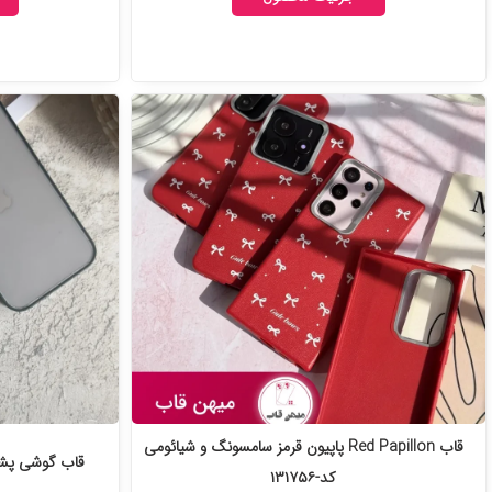
قاب Red Papillon پاپیون قرمز سامسونگ و شیائومی
قاب گوشی پشت مات د
کد-۱۳۱۷۵۶