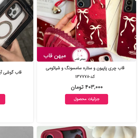
قاب چری پاپیون و ستاره سامسونگ و شیائومی
قاب گوشی آیفون oot go case
کد-۱۳۷۷۷۸
۴۰۳,۰۰۰ تومان
جزئیات محصول