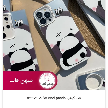
قاب گوشی So cool panda کد-۱۲۹۴۷۴