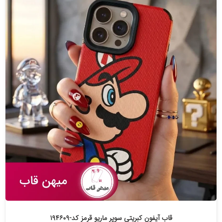
قاب آیفون کبریتی سوپر ماریو قرمز کد-۱۹۴۶۰۹