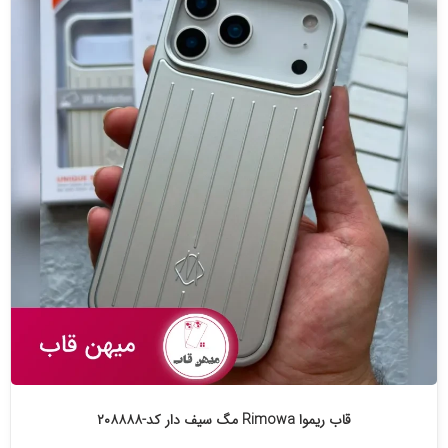
قاب ریموا Rimowa مگ سیف دار کد-۲۰۸۸۸۸