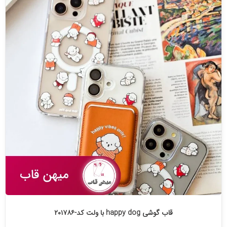
قاب گوشی happy dog با ولت کد-۲۰۱۷۸۶