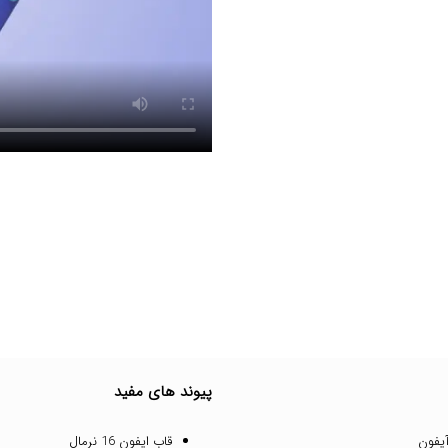
پیوند های مفید
یفون
قاب ایفون 16 نرمال