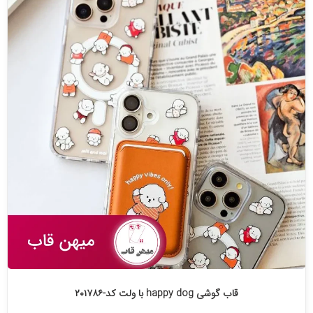
قاب گوشی happy dog با ولت کد-۲۰۱۷۸۶