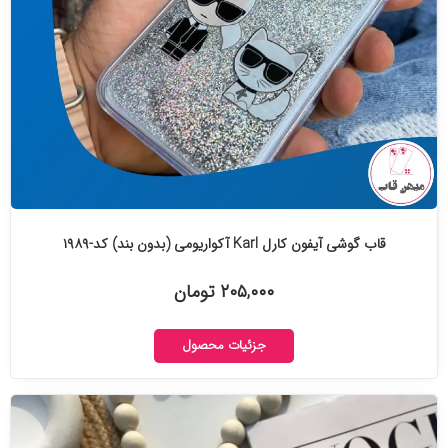
قاب گوشی آیفون کارل Karl آکواریومی (بدون بند) کد-۱۹۸۹
۲۰۵,۰۰۰ تومان
جزئیات محصول