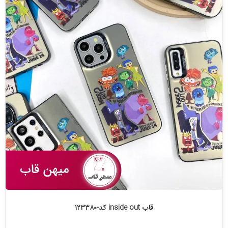
قاب inside out کد-۱۲۳۳۸۰