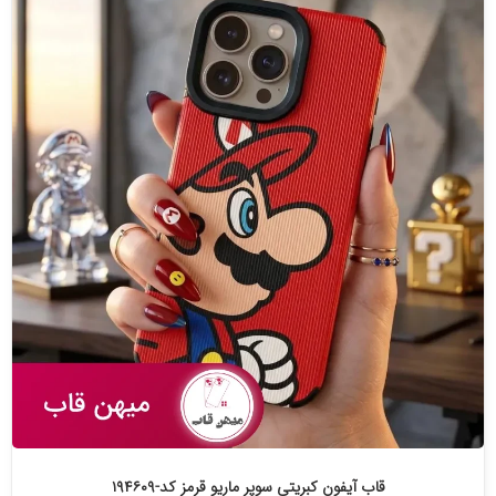
قاب آیفون کبریتی سوپر ماریو قرمز کد-۱۹۴۶۰۹