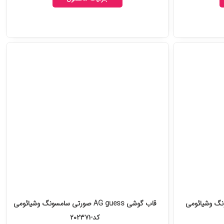
کرم سامسونگ وشیائومی
قاب گوشی AG guess صورتی سامسونگ وشیائومی
کد-۲۰۲۳۷۱