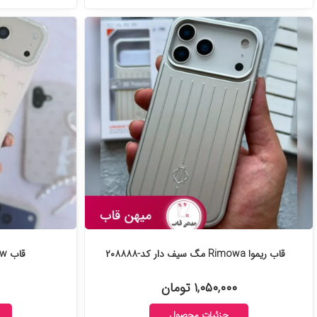
قاب ریموا Rimowa مگ سیف دار کد-۲۰۸۸۸۸
قاب Pink Bow با آویز کد-۲۰۸۸۶۸
۱,۰۵۰,۰۰۰ تومان
جزئیات محصول