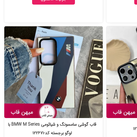
قاب گوشی سامسونگ و شیائومی BMW M Series با
لوگو برجسته کد-۱۲۲۶۷۱