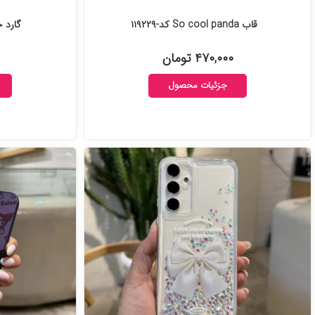
قاب So cool panda کد-۱۱۹۲۲۹
گارد خر
۴۷۰,۰۰۰ تومان
جزئیات محصول