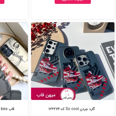
گارد جردن So cool کد-۱۲۳۲۷۴
قاب Minimal So cool kiss کد-۱۲۳۰۴۹