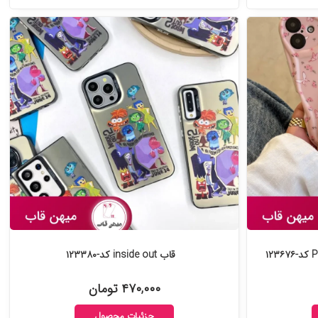
قاب inside out کد-۱۲۳۳۸۰
۴۷۰,۰۰۰ تومان
جزئیات محصول