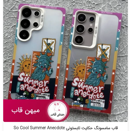
قاب سامسونگ حکایت تابستونی So Cool Summer Anecdote