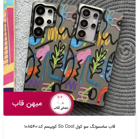
قاب سامسونگ سو کول So Cool کوبیسم کد-۱۰۸۵۴۰