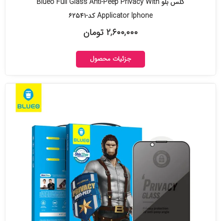
گلس بلو Blueo Full Glass Anti-Peep Privacy With
Applicator Iphone کد-۶۲۵۴۱
۲,۶۰۰,۰۰۰ تومان
جزئیات محصول