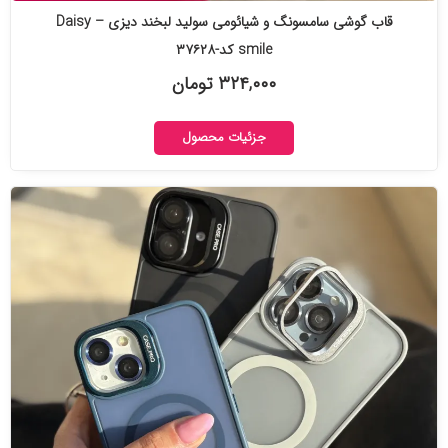
قاب گوشی سامسونگ و شیائومی سولید لبخند دیزی – Daisy
smile کد-۳۷۶۲۸
۳۲۴,۰۰۰ تومان
جزئیات محصول