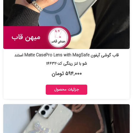
قاب گوشی آیفون Matte CasePro Lens with MagSafe استند
شو با لنز رینگی کد-۱۴۶۳۲
۵۹۴,۰۰۰ تومان
جزئیات محصول