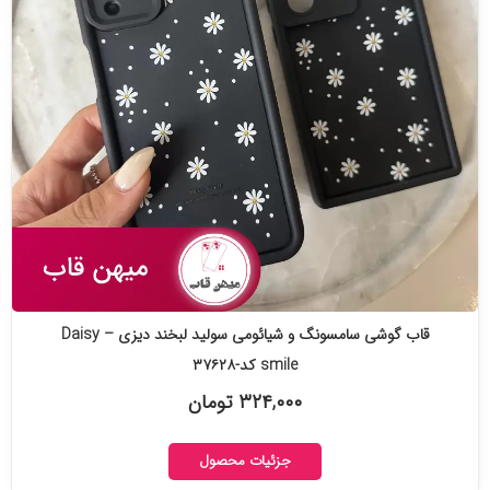
قاب گوشی سامسونگ و شیائومی سولید لبخند دیزی – Daisy
smile کد-۳۷۶۲۸
۳۲۴,۰۰۰ تومان
جزئیات محصول