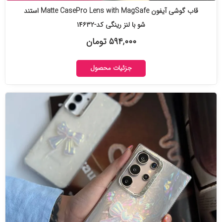
قاب گوشی آیفون Matte CasePro Lens with MagSafe استند
شو با لنز رینگی کد-۱۴۶۳۲
۵۹۴,۰۰۰ تومان
جزئیات محصول