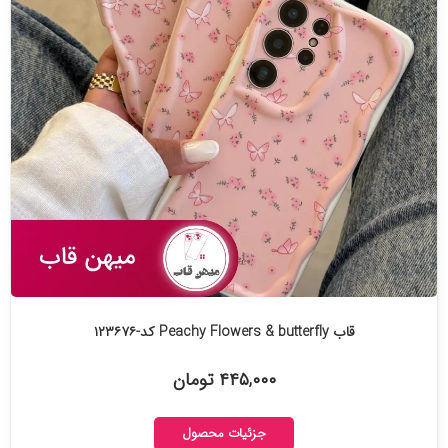
قاب Peachy Flowers & butterfly کد-۱۲۳۶۷۶
۴۴۵,۰۰۰ تومان
جزئیات محصول