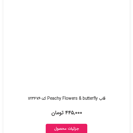
قاب Peachy Flowers & butterfly کد-۱۲۳۶۷۶
۴۴۵,۰۰۰ تومان
جزئیات محصول