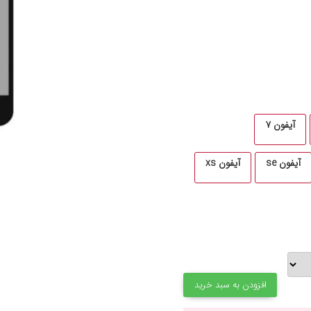
آیفون ۷
آیفون se
آیفون xs
افزودن به سبد خرید