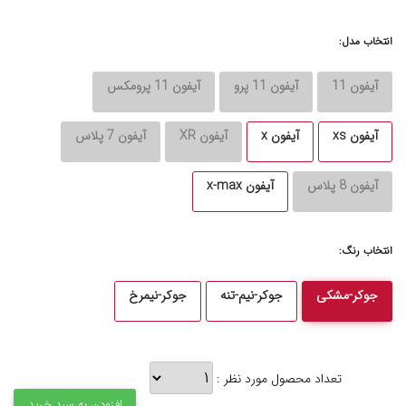
انتخاب مدل:
آیفون 11
آیفون 11 پرو
آیفون 11 پرومکس
آیفون xs
آیفون x
آیفون XR
آیفون 7 پلاس
آیفون 8 پلاس
آیفون x-max
انتخاب رنگ:
جوکر-مشکی
جوکر-نیم-تنه
جوکر-نیمرخ
تعداد محصول مورد نظر :
افزودن به سبد خرید