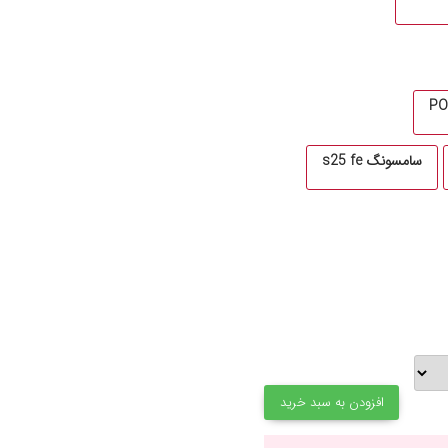
سامسونگ s25 fe
افزودن به سبد خرید