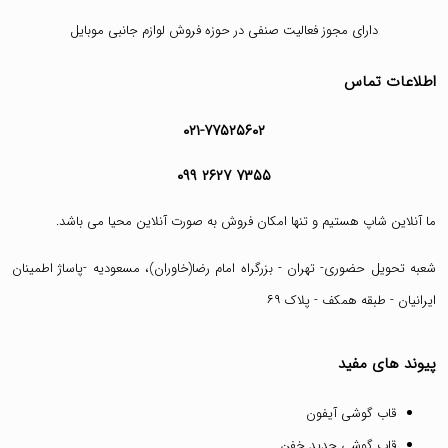
دارای مجوز فعالیت صنفی در حوزه فروش لوازم جانبی موبایل
اطلاعات تماس
۰۲۱-۷۷۵۲۵۶۰۲
۰۹۹ ۲۶۲۷ ۷۳۵۵
ما آنلاین شاپ هستیم و تنها امکان فروش به صورت آنلاین محیا می باشد.
شعبه تحویل حضوری- تهران - بزرگراه امام رضا(خاوران)، مسعودیه -پاساژ اطمینان
ایرانیان - طبقه همکف - پلاک ۶۹
پیوند های مفید
قاب گوشی آیفون
قاب گوشی جدید خفن