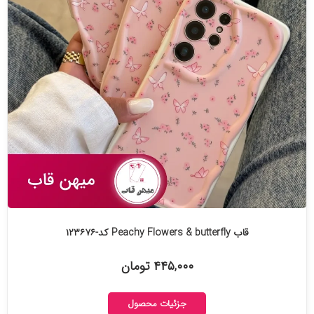
قاب Peachy Flowers & butterfly کد-۱۲۳۶۷۶
۴۴۵,۰۰۰ تومان
جزئیات محصول