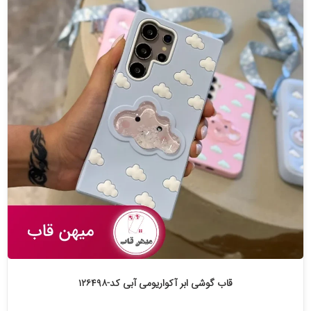
قاب گوشی ابر آکواریومی آبی کد-۱۲۶۴۹۸