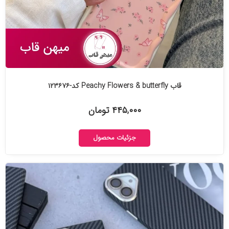
قاب Peachy Flowers & butterfly کد-۱۲۳۶۷۶
۴۴۵,۰۰۰ تومان
جزئیات محصول