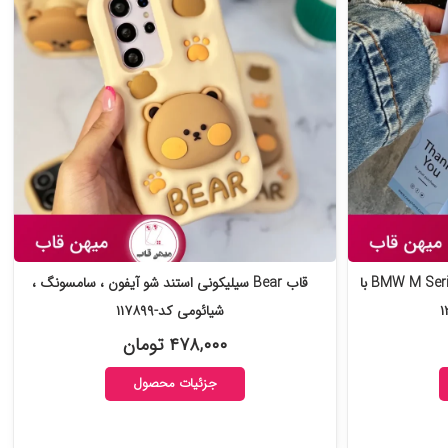
قاب گوشی سامسونگ و شیائومی BMW M Series با
قاب Bear سیلیکونی استند شو آیفون ، سامسونگ ،
شیائومی کد-۱۱۷۸۹۹
۴۷۸,۰۰۰ تومان
جزئیات محصول