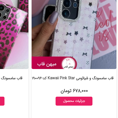
قاب سامسونگ و شیائومی Kawaii Pink Star کد-۱۹۰۰۹۶
قاب سامسونگ و شیائومی let
۶۷۸,۰۰۰ تومان
جزئیات محصول