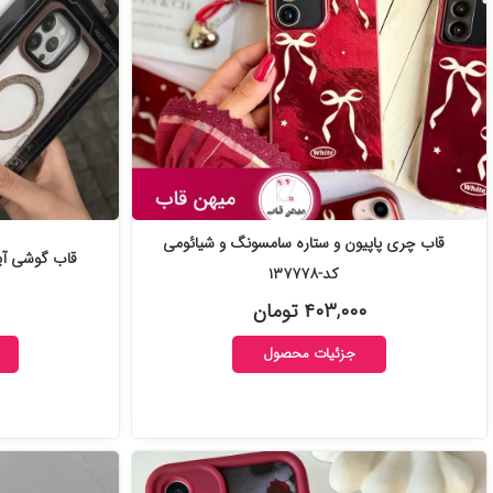
قاب چری پاپیون و ستاره سامسونگ و شیائومی
قاب گوشی آیفون oot go case
کد-۱۳۷۷۷۸
۴۰۳,۰۰۰ تومان
جزئیات محصول