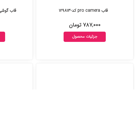
قاب pro camera کد-۱۲۹۸۱۳
قاب گوشی So cool panda کد-۴
۷۸۷,۰۰۰ تومان
جزئیات محصول