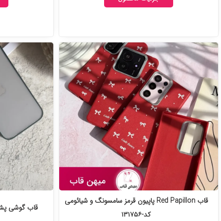
قاب Red Papillon پاپیون قرمز سامسونگ و شیائومی
قاب گوشی پشت مات د
کد-۱۳۱۷۵۶