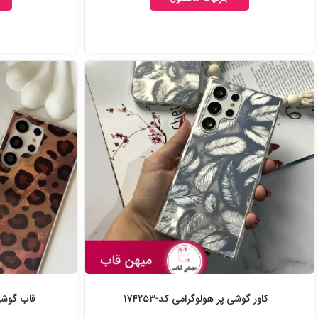
کاور گوشی پر هولوگرامی کد-۱۷۴۲۵۳
قاب گوشی Cheetah (چیتا) کد