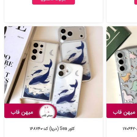
۱
کاور Sea (دریا) کد-۱۶۸۷۴۰