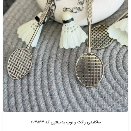
جاکلیدی راکت و توپ بدمینتون کد-۲۰۳۸۶۳