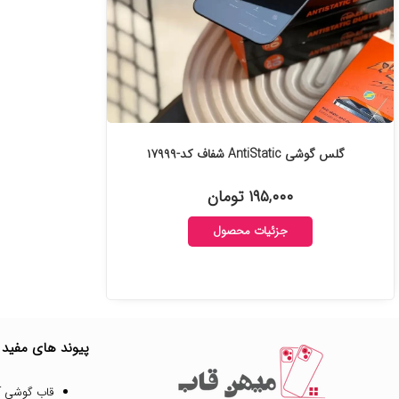
گلس گوشی AntiStatic شفاف کد-۱۷۹۹۹
۱۹۵,۰۰۰ تومان
جزئیات محصول
پیوند های مفید
قاب گوشی آ