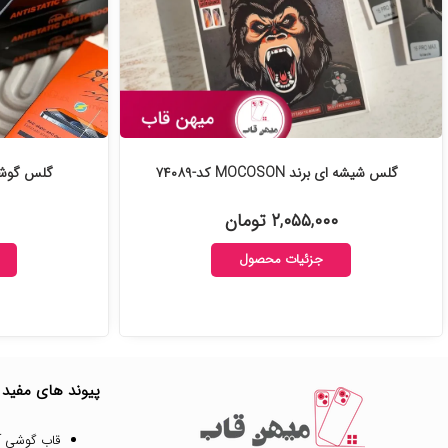
گلس شیشه ای برند MOCOSON کد-۷۴۰۸۹
گلس گوشی AntiStatic شفاف 
۲,۰۵۵,۰۰۰ تومان
جزئیات محصول
پیوند های مفید
قاب گوشی آ